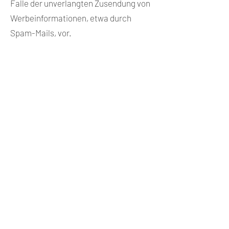
Falle der unverlangten Zusendung von
Werbeinformationen, etwa durch
Spam-Mails, vor.
Tierarztpraxis Dr. Andreas Fürstenberg
Raniesstraße 1A
16766 Kremmen
0172 3213438
033055 70337
fuerstenbergdoc@aol.com
Impressum
Datenschutz